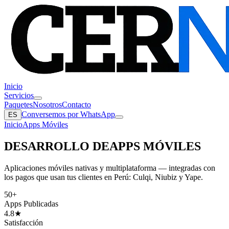
Inicio
Servicios
Paquetes
Nosotros
Contacto
Conversemos por WhatsApp
ES
Inicio
Apps Móviles
DESARROLLO DE
APPS MÓVILES
Aplicaciones móviles nativas y multiplataforma — integradas con
los pagos que usan tus clientes en Perú: Culqi, Niubiz y Yape.
50+
Apps Publicadas
4.8★
Satisfacción