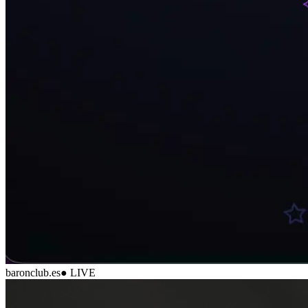
baronclub.es
● LIVE