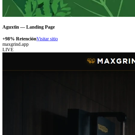
Aguxtin — Landing Page
+98%
Retención
Visitar sitio
maxgrind.app
LIVE